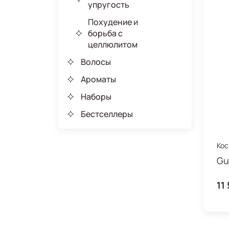
упругость
Похудение и
борьба с
целлюлитом
Волосы
Ароматы
Наборы
Бестселлеры
Кос
мол
11