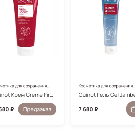
метика для сохранения
Косметика для сохранения
одости и упругости тела
молодости и упругости тел
Guinot Крем Сreme Firm Logic
 580 ₽
Предзаказ
7 680 ₽