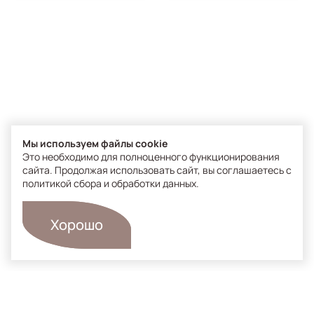
Органолептика: легкая гелевая текстура, бесцветная с
приятным цветочным парфюмированным ароматом,
комфортно распределяется по коже и оставляет
естественный финиш после впитывания.
Формат
30 ml
Мы используем файлы cookie
ВАЖНО! Внешний вид упаковки может отличаться от
Это необходимо для полноценного функционирования
изображений представленных в интернет-магазине.
сайта. Продолжая использовать сайт, вы соглашаетесь с
политикой сбора и обработки данных
.
Хорошо