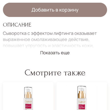
Добавить в корзину
ОПИСАНИЕ
Сыворотка с эффектом лифтинга оказывает
выраженное омолаживающее действие,
повышает упругость и эластичность кожи,
уменьшает выраженность возрастных
Показать еще
изменений, оказывает противовоспалительное
и антиоксидантное действие, стимулирует
процессы обновления и восстановления кожи,
Смотрите также
увеличивает синтез коллагена и эластина.
Улучшает мышечный тонус.
Сокращает глубину и выраженность
морщин.