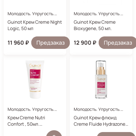
утром и/или вечером, избегайте области вокруг
глаз. Используйте интенсивным курсом в
Молодость. Упругость.
Молодость. Упругость.
течение 30 дней для получения наилучших
Увлажнение.
Увлажнение.
Guinot Крем Creme Night
Guinot Крем Creme
результатов.
Logic, 50 мл
Bioxygene, 50 мл.
Совет эксперта:
для получения более
11 960 ₽
Предзаказ
12 900 ₽
Предзаказ
быстрого результата используйте крем
совместно с Serum Liftosome.
Молодость. Упругость.
Молодость. Упругость.
Увлажнение.
Увлажнение.
Крем Creme Nutri
Guinot Крем флюид
Confort , 50мл.
Creme Fluide Hydrazone,
Питательный защитный
50 мл