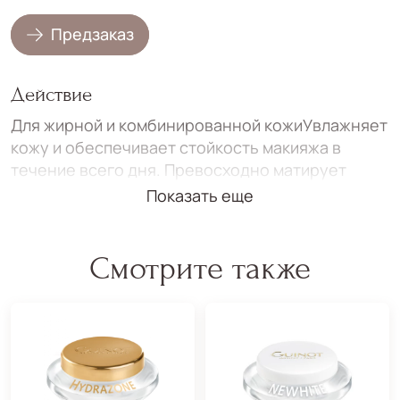
Предзаказ
Действие
Для жирной и комбинированной кожиУвлажняет
кожу и обеспечивает стойкость макияжа в
течение всего дня. Превосходно матирует
кожу, не вызывая обезвоженности.
Показать еще
КАК ИСПОЛЬЗОВАТЬ?
Наносите утром на кожу лица.
Смотрите также