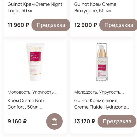
Увлажнение.
Увлажнение.
Guinot Крем Creme Night
Guinot Крем Creme
Logic, 50 мл
Bioxygene, 50 мл.
11 960 ₽
Предзаказ
12 900 ₽
Предзаказ
Молодость. Упругость.
Молодость. Упругость.
Увлажнение.
Увлажнение.
Крем Creme Nutri
Guinot Крем флюид
Confort , 50мл.
Creme Fluide Hydrazone,
Питательный защитный
50 мл
крем для
9 160 ₽
13 170 ₽
Предзаказ
восстановления
дефицита липидов.